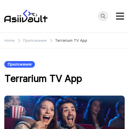
Skip
to
content
asianfilmvault.com
Home
Приложения
Terrarium TV App
Приложения
Terrarium TV App